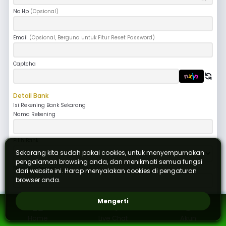
Whatsapp
Telegram
No Hp
(Opsional)
Email
(Opsional, Berguna untuk Fitur Reset Password)
RTP Slot
Turnamen
Captcha
n
n
x
j
Detail Bank
Isi Rekening Bank Sekarang
Nama Rekening
Pilih Bank
Sekarang kita sudah pakai cookies, untuk menyempurnakan
pengalaman browsing anda, dan menikmati semua fungsi
Nomor Rekening
dari website ini. Harap menyalakan cookies di pengaturan
browser anda.
Penting!
Pastikan semua data yang telah anda isi sudah sesuai
Mengerti
Saya sudah berumur 18 tahun keatas, dan telah menyetujui peraturan di RAJAXWIN78
Home
Live Chat
Akun
Daftar